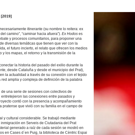
 [2019]
necesariamente itinerante (su nombre lo reitera: ex
se del camino”, “caminar hacia afuera”).
Ex Hodos
es
debate y procesos comunitarios, para proponer una
és de diversas temáticas que tienen que ver con la
da, el futuro incierto, el relato que ofrecen los medios
 y los mapas, el retorno y la transmisión de la
conectar la historia del pasado del exilio durante la
nte, desde Cataluña y desde el municipio del Prat),
 en la actualidad a través de su conexión con el tejido
 red amplia y compleja de definición de la palabra
ón de una serie de sesiones con colectivos de
se entretejieron las conexiones entre pasados y
 proyecto contó con la presencia y acompañamiento
 pratense que vivió con su familia en el campo de
l y cultural considerable. Se trabajó mediante
 inmigración en Serveis de Ciutadania del Prat
terial generado a raíz de cada sesión se mostró en
os en Cases d´en Puig, la biblioteca de Cèntric Espai