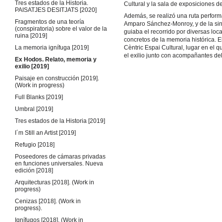
Tres estados de la Historia.
Cultural y la sala de exposiciones de
PAISATJES DESITJATS [2020]
Además, se realizó una ruta perform
Fragmentos de una teoría
Amparo Sánchez-Monroy, y de la si
(conspiratoria) sobre el valor de la
guiaba el recorrido por diversas loc
ruina [2019]
concretos de la memoria histórica. El 
La memoria ignífuga [2019]
Cèntric Espai Cultural, lugar en el 
el exilio junto con acompañantes del 
Ex Hodos. Relato, memoria y
exilio [2019]
Paisaje en construcción [2019].
(Work in progress)
Full Blanks [2019]
Umbral [2019]
Tres estados de la Historia [2019]
I´m Still an Artist [2019]
Refugio [2018]
Poseedores de cámaras privadas
en funciones universales. Nueva
edición [2018]
Arquitecturas [2018]. (Work in
progress)
Cenizas [2018]. (Work in
progress).
Ignífugos [2018]. (Work in