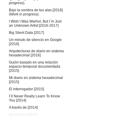
progress).
Bajo la sombra de tus alas [2018].
(Work in progress).
I Wish I Was Warhol, But I´m Just
an Unknown Artist [2016-2017]
Big Silent Data [2017]
Un minuto de silencio en Google
[2016]
Arquitecturas de diario en sistema
hexadecimal [2016]
Guión basado en una relación
espacio-temporal documentada
[2015]
Mi diario en sistema hexadecimal
[2015]
El interrogador [2015]
I´ll Never Really Learn To Know
You [2014]
A través de [2014]
Secret Box [2014]
Poseedores de cámaras privadas
en funciones universales [2012]