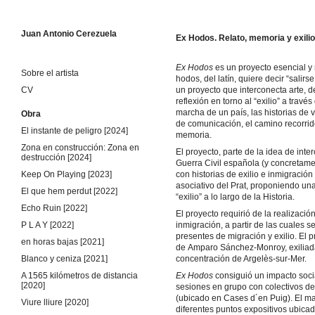
Juan Antonio Cerezuela
Ex Hodos. Relato, memoria y exilio
Skip to content
Ex Hodos
es un proyecto esencial y 
Sobre el artista
hodos, del latín, quiere decir “salir
CV
un proyecto que interconecta arte, 
reflexión en torno al “exilio” a trav
marcha de un país, las historias de vi
Obra
de comunicación, el camino recorrido
El instante de peligro [2024]
memoria.
Zona en construcción: Zona en
El proyecto, parte de la idea de inter
destrucción [2024]
Guerra Civil española (y concretame
Keep On Playing [2023]
con historias de exilio e inmigración
asociativo del Prat, proponiendo una
El que hem perdut [2022]
“exilio” a lo largo de la Historia.
Echo Ruin [2022]
El proyecto requirió de la realizaci
P L A Y [2022]
inmigración, a partir de las cuales 
presentes de migración y exilio. El
en horas bajas [2021]
de Amparo Sánchez-Monroy, exiliada
Blanco y ceniza [2021]
concentración de Argelès-sur-Mer.
A 1565 kilómetros de distancia
Ex Hodos
consiguió un impacto socia
[2020]
sesiones en grupo con colectivos de
(ubicado en Cases d´en Puig). El ma
Viure lliure [2020]
diferentes puntos expositivos ubicad